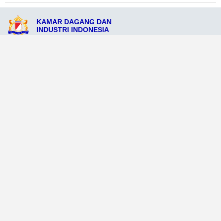
KAMAR DAGANG DAN
INDUSTRI INDONESIA
Jl. Soekarno No. 101, Sawahlunto, Provinsi Sumatera Barat 25600
admin@kadinkotasawahlunto.org
0812-3456-7890
Ikuti Sosial Media Resmi KADIN
Dataweb
Aceh Tamiang
Agats
Arso
Bajawa
Bengkayang
Bengkulu Tengah