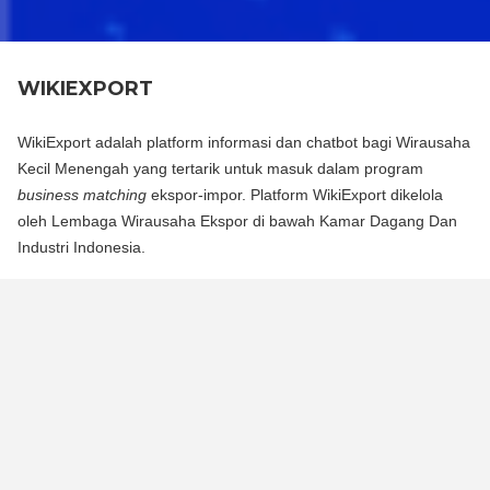
WIKIEXPORT
WikiExport adalah platform informasi dan chatbot bagi Wirausaha
Kecil Menengah yang tertarik untuk masuk dalam program
business matching
ekspor-impor. Platform WikiExport dikelola
oleh Lembaga Wirausaha Ekspor di bawah Kamar Dagang Dan
Industri Indonesia.
WikiExport adalah platform informasi dan chat bot bagi
Wirausaha Kecil Menengah yang tertarik untuk masuk dalam
program business matching ekspor-impor. Platform WikiExport
dikelola oleh Lembaga Wirausaha Ekspor di bawah Kamar
Dagang Dan Industri Indonesia.
WikiExport membantu membuka akses informasi dan
memberikan legitimasi layak ekspor bagi wirausaha.